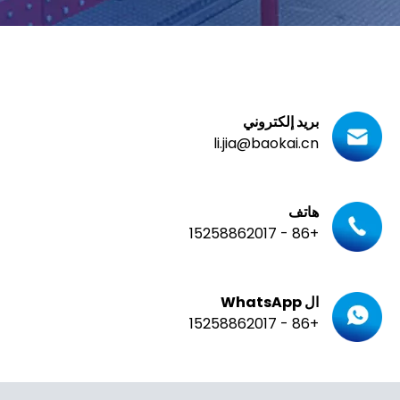
بريد إلكتروني
li.jia@baokai.cn
هاتف
+86 - 15258862017
ال WhatsApp
+86 - 15258862017