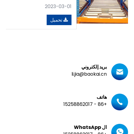
2023-03-01
تحميل
بريد إلكتروني
li.jia@baokai.cn
هاتف
+86 - 15258862017
ال WhatsApp